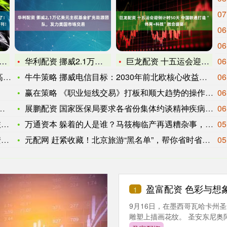
07
06
06
华利配资 挪威2.1万亿美元主权基金扩充能源团队，发力美国市
巨龙配资 十五运会迎倒计时50天 中国联通打造“体育+科技”
06
震
牛牛策略 挪威电信目标：2030年前北欧核心收益实现低至中个
06
赢在策略 《职业短线交易》打板和顺大趋势的操作情况---交易
06
展鹏配资 国家医保局要求各省份集体约谈精神疾病类医保定点医疗
06
发
万通资本 躲着的人是谁？马筱梅临产再遇糟杂事，还殃及到了小玥
05
C
元配网 ​赶紧收藏！北京旅游“黑名单”，帮你省时省钱避雷
05
盈富配资 色彩与想
1
9月16日，在墨西哥瓦哈卡州
雕塑上描画花纹。 圣安东尼奥阿拉