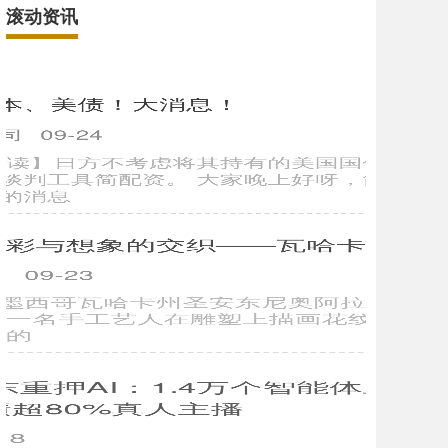
滚动资讯
简配资 日本、美债！大消息！
实体配资公司
09-24
简配资 【导读】日方不考虑将其持有的美国国债作为对抗
美国关税的谈判工具简配资。 大家晚上好呀，简单看一则
日本跟美债的消息
盈富配资 色彩与想象的交织——瓦哈卡彩色木雕
股票配资利息
09-23
9月16日，在墨西哥瓦哈卡州圣安东尼奥阿拉索拉村一个彩
色木雕工坊，一名手工艺人在雕塑上描画花纹。 圣安东尼
奥阿拉索拉村的
东兴证券 京东重押AI：1.4万个智能体上岗“赛跑” 数
字人带货成绩超80%真人主播
永华配资
10-18