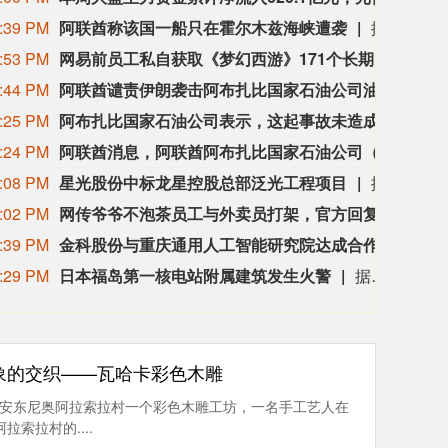
:39 PM
阿联酋称该国一船只在霍尔木兹海峡遭袭
据阿联酋通讯社8月8日报道，阿布扎比国家石油公司证实，该公司一艘船只当天凌晨在通过霍尔木兹海峡时遭导弹袭击。阿布扎比国家石油公司说，袭击未造成人员受伤，目前局面可控。该公司并未提供遭袭船只具体类型、导弹来源以及船只受损情况等更多细节。（新华社）
:53 PM
网易前员工私自获取《梦幻西游》171个长期未登录的账号权限，4年获利173万元，获刑3年
8月
:44 PM
阿联酋谴责伊朗袭击阿布扎比国家石油公司油轮。
阿联
:25 PM
阿布扎比国家石油公司表示，这起事故未造成人员伤亡。
阿布
:24 PM
阿联酋消息，阿联酋阿布扎比国家石油公司（ADNOC）表示，周六早些时候，其一艘船只在通过霍尔木兹海峡时遭导弹袭击，目前局势已得到控制。
阿联
:08 PM
星光股份中标龙星控股总部泛光工程项目
据“星光股份”公众号消息，近日，星光股份成功中标龙星控股总部泛光工程项目。
:02 PM
网传爷爷不泡茶员工与外卖员打架，官方回复：事发于去年，已处罚涉事员工及负责人
8月
:39 PM
金科股份与重庆通用人工智能研究院达成合作
“金
:29 PM
日本福岛第一核电站附属建筑发生火警
据东京电力公司消息，当地时间8日15时35分左右，日本福岛第一核电站5号、6号机组服务建筑3、4层的火灾报警器发生启动。东京电力公司于当天16时01分向双叶消防本部报警。随后，消防部门赶赴现场确认，但未发现明火或冒烟。事件对核电站厂区设备没有造成影响，监测点以及厂区边界的尘埃监测仪等所测得的放射线量也未发现异常。（央视新闻）
象的交织——瓦哈卡彩色木雕
圣安东尼奥阿拉索拉村一个彩色木雕工坊，一名手工艺人在
索拉村的....