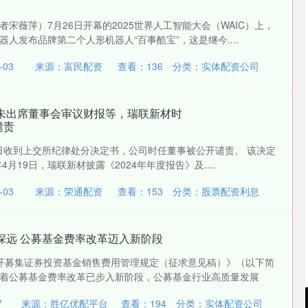
宋薇萍）7月26日开幕的2025世界人工智能大会（WAIC）上，
人发布品牌第二个人形机器人“百事酷宝”，这是继今....
03
来源：富民配资
查看：
136
分类：
实体配资公司
｜未出席董事会审议财报等，瑞联新材时
谴责
）近日收到上交所纪律处分决定书，公司时任董事被公开谴责。 该决定
4月19日，瑞联新材披露《2024年年度报告》及....
03
来源：荣通配资
查看：
153
分类：
股票配资利息
深远 公募基金费率改革迈入新阶段
公开募集证券投资基金销售费用管理规定（征求意见稿）》（以下简
着公募基金费率改革已步入新阶段，公募基金行业高质量发展
7
来源：胜亿优配平台
查看：
194
分类：
实体配资公司
创业板指
3563.12
1%
47.56
1.35%