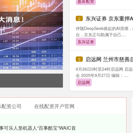
盈富配资
东兴证券 京东重押AI：1
2
伴随DeepSeek掀起的AI浪潮
台，京东正勾勒属于自己....
东兴证券
启远网 兰州市慈善总会关于支援
3
9月26日0时至24时启远网 
会 2025年9月27日 编辑：....
启远网
体配资公司
在线配资开户官网
事可乐人形机器人“百事酷宝”WAIC首