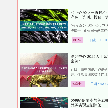
和业众 论文一直投
润色、选刊、投稿、
“如果论文也有生命，它大
毕博士、6 位国自然落榜讲师
日期：03-0
和业众
浩鼎中心 2025人
案例”
近日，由中国信息通信研
开。佳沃集团蓝莓全产业链
日期：03-0
浩鼎中心
009配资 效率与美感兼得
外屏实现全能体验