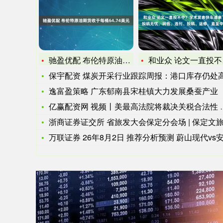
驰盈优配 布伦特原油期货收于每桶64.74美元
和业众 论文一直投不中？学术发表快车道来了！投稿无忧，润色、
保宇配资 煤炭开采行业跟踪周报：港口库存仍处高位，煤价触底
逸富盈策略 广东郁南县宋桂镇大力发展桑蚕产业
亿赢配资网 视频丨美最高法院将裁决关税合法性 各方有何动作？
浙商证券证交所 省旅发大会保定分会场 | 保定文旅资源清单
万联证券 26年8月2日 推荐分析预测 蔚山现代vs安养F