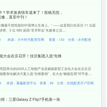
不中？学术发表快车道来了！投稿无忧，
返修，直至中刊！
概最不想投胎到中国博士生身上。” ——这是我们在采访 11 位延
、3 位 985 副高“非升即走”失败者之后....
3
来源：大牛时代配资官网
查看：
130
分类：
永华配资
工智能大会在京召开！佳沃集团入选“先锋
究院举办的2025人工智能产业及赋能新型工业化大会在北京召
数智化解决方案入选“先锋案例”，在大会“赋能应用”环节发....
3
来源：聚赢配资平台
查看：
99
分类：
在线配资开户官网
：三星Galaxy Z Flip7手机靠一块