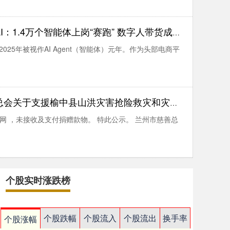
.4万个智能体上岗“赛跑” 数字人带货成绩超80%真人主播
，2025年被视作AI Agent（智能体）元年。作为头部电商平
榆中县山洪灾害抢险救灾和灾后重建接收捐赠款物及支出公示（四十五）
启远网 ，未接收及支付捐赠款物。 特此公示。 兰州市慈善总
个股实时涨跌榜
个股跌幅
个股流入
个股流出
换手率
个股涨幅