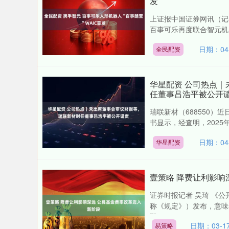
发
上证报中国证券网讯（记者
百事可乐再度联合智元机器
日期：04-
全民配资
华星配资 公司热点
任董事吕浩平被公开
瑞联新材（688550
书显示，经查明，2025年
日期：04-
华星配资
壹策略 降费让利影响
证券时报记者 吴琦 《
称《规定》）发布，意味
即....
日期：03-1
易策略
北证50
1134.24
13
0.93%
11.37
1.0