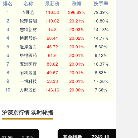
排名
名称
最新价
涨幅
换手率
1
N展芯
116.52
396.89%
79.39%
2
锐翔智能
110.02
20.21%
16.80%
3
志特新材
14.8
20.03%
14.18%
4
博腾股份
20.44
20.02%
14.77%
5
近岸蛋白
46.72
20.01%
5.62%
6
毕得医药
61.6
20.01%
6.12%
7
五洲医疗
83.62
20.01%
18.37%
8
耐科装备
49.67
20.01%
6.83%
9
一博科技
53.33
20.01%
17.26%
10
方邦股份
146.16
20.00%
7.68%
沪深京行情 实时轮播
基金指数
7242.10
国
12.30
0.17%